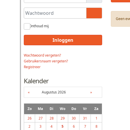
Wachtwoord
Toon wachtwoo
Geen ev
Onthoud mij
Inloggen
Wachtwoord vergeten?
Gebruikersnaam vergeten?
Registreer
Kalender
«
Augustus 2026
»
Zo
Ma
Di
Wo
Do
Vr
Za
26
27
28
29
30
31
1
2
3
4
5
6
7
8