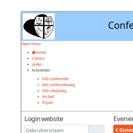
Confe
Open menu
Home
Contact
Leden
Activiteiten
Info conferentie
Info conferentiedag
Info calvijndag
Archief
Prijzen
Login website
Evene
Gebruikersnaam
Giste