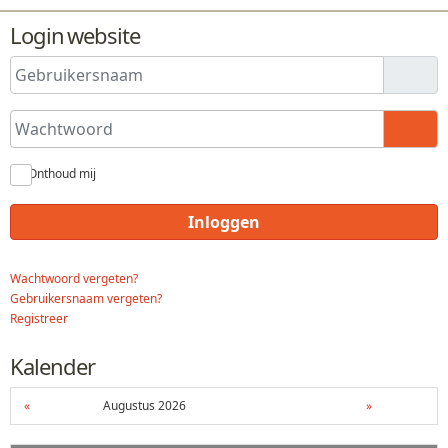
Login website
Gebruikersnaam
Wachtwoord
Toon
Onthoud mij
Inloggen
Wachtwoord vergeten?
Gebruikersnaam vergeten?
Registreer
Kalender
«
Augustus 2026
»