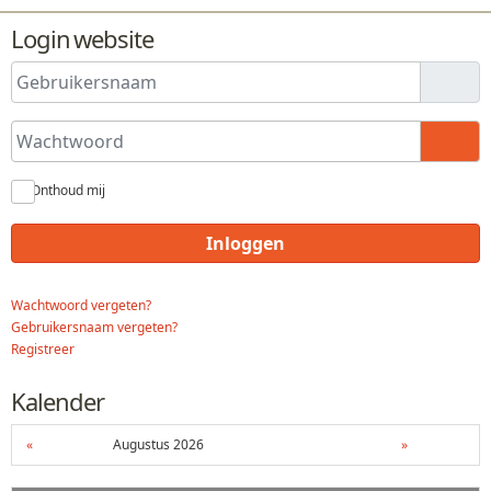
Login website
Gebruikersnaam
Wachtwoord
Toon
Onthoud mij
Inloggen
Wachtwoord vergeten?
Gebruikersnaam vergeten?
Registreer
Kalender
«
Augustus 2026
»