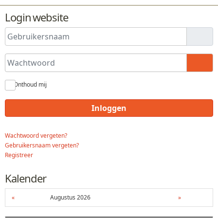
Login website
Gebruikersnaam
Wachtwoord
Toon
Onthoud mij
Inloggen
Wachtwoord vergeten?
Gebruikersnaam vergeten?
Registreer
Kalender
«
Augustus 2026
»