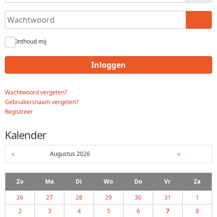
Wachtwoord
Toon
Onthoud mij
Inloggen
Wachtwoord vergeten?
Gebruikersnaam vergeten?
Registreer
Kalender
«
Augustus 2026
»
Zo
Ma
Di
Wo
Do
Vr
Za
26
27
28
29
30
31
1
2
3
4
5
6
7
8