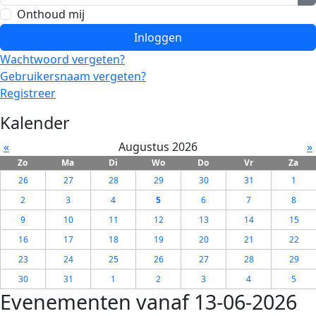
T
Onthoud mij
Inloggen
Wachtwoord vergeten?
Gebruikersnaam vergeten?
Registreer
Kalender
«
Augustus 2026
»
Zo
Ma
Di
Wo
Do
Vr
Za
26
27
28
29
30
31
1
2
3
4
5
6
7
8
9
10
11
12
13
14
15
16
17
18
19
20
21
22
23
24
25
26
27
28
29
30
31
1
2
3
4
5
Evenementen vanaf 13-06-2026