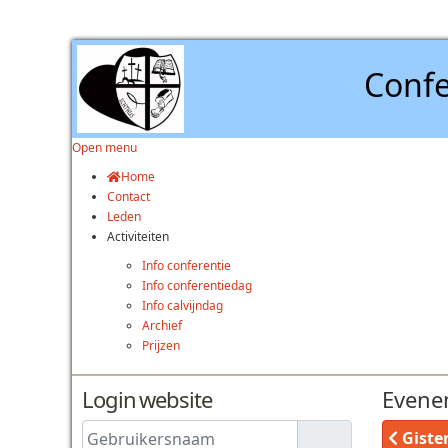
Confe
Open menu
Home
Contact
Leden
Activiteiten
Info conferentie
Info conferentiedag
Info calvijndag
Archief
Prijzen
Login website
Evene
Gebruikersnaam
Giste