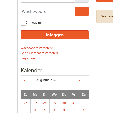
Wachtwoord
Toon wachtwoo
Geen ev
Onthoud mij
Inloggen
Wachtwoord vergeten?
Gebruikersnaam vergeten?
Registreer
Kalender
«
Augustus 2026
»
Zo
Ma
Di
Wo
Do
Vr
Za
26
27
28
29
30
31
1
2
3
4
5
6
7
8