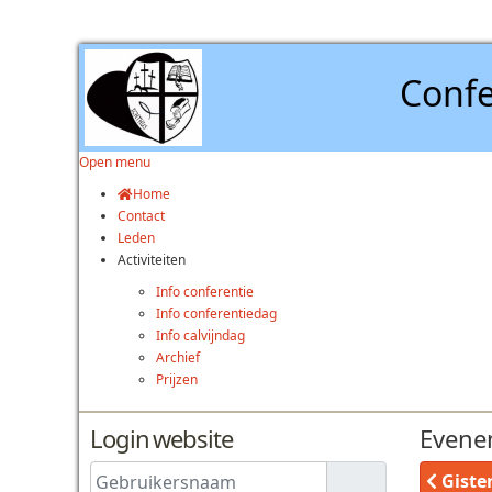
Confe
Open menu
Home
Contact
Leden
Activiteiten
Info conferentie
Info conferentiedag
Info calvijndag
Archief
Prijzen
Login website
Evene
Gebruikersnaam
Giste