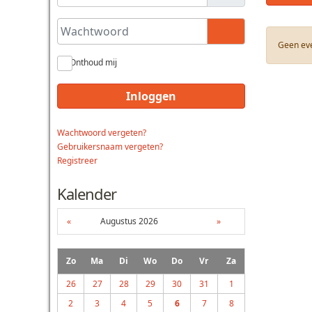
Wachtwoord
Toon wachtwoo
Geen ev
Onthoud mij
Inloggen
Wachtwoord vergeten?
Gebruikersnaam vergeten?
Registreer
Kalender
«
Augustus 2026
»
Zo
Ma
Di
Wo
Do
Vr
Za
26
27
28
29
30
31
1
2
3
4
5
6
7
8