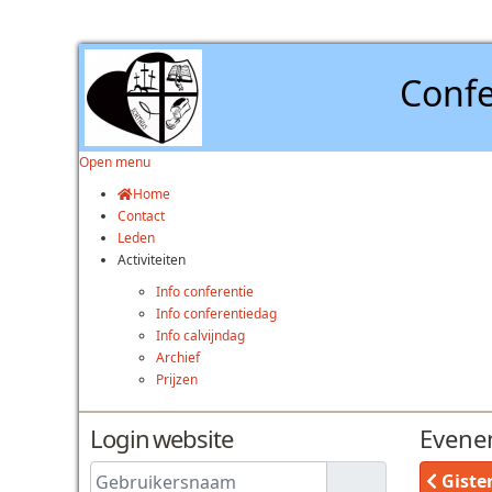
Confe
Open menu
Home
Contact
Leden
Activiteiten
Info conferentie
Info conferentiedag
Info calvijndag
Archief
Prijzen
Login website
Evene
Gebruikersnaam
Giste