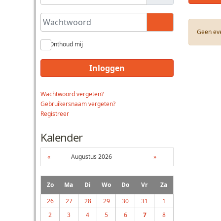
Wachtwoord
Toon wachtwoo
Geen ev
Onthoud mij
Inloggen
Wachtwoord vergeten?
Gebruikersnaam vergeten?
Registreer
Kalender
«
Augustus 2026
»
Zo
Ma
Di
Wo
Do
Vr
Za
26
27
28
29
30
31
1
2
3
4
5
6
7
8