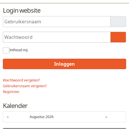
Login website
Gebruikersnaam
Wachtwoord
Toon
Onthoud mij
Inloggen
Wachtwoord vergeten?
Gebruikersnaam vergeten?
Registreer
Kalender
«
Augustus 2026
»