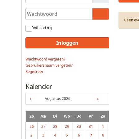
Wachtwoord
Toon wachtwoo
Geen ev
Onthoud mij
Inloggen
Wachtwoord vergeten?
Gebruikersnaam vergeten?
Registreer
Kalender
«
Augustus 2026
»
Zo
Ma
Di
Wo
Do
Vr
Za
26
27
28
29
30
31
1
2
3
4
5
6
7
8