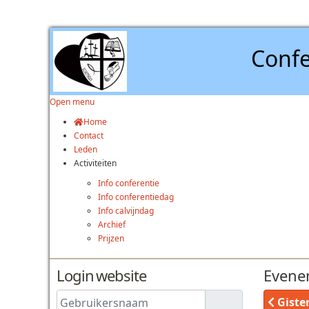
Confe
Open menu
Home
Contact
Leden
Activiteiten
Info conferentie
Info conferentiedag
Info calvijndag
Archief
Prijzen
Login website
Evene
Gebruikersnaam
Giste