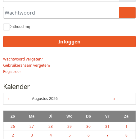
Wachtwoord
Toon
Onthoud mij
Inloggen
Wachtwoord vergeten?
Gebruikersnaam vergeten?
Registreer
Kalender
«
Augustus 2026
»
Zo
Ma
Di
Wo
Do
Vr
Za
26
27
28
29
30
31
1
2
3
4
5
6
7
8