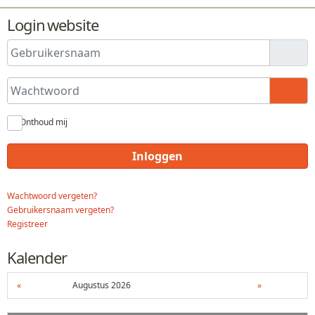
Login website
Gebruikersnaam
Wachtwoord
Toon
Onthoud mij
Inloggen
Wachtwoord vergeten?
Gebruikersnaam vergeten?
Registreer
Kalender
«
Augustus 2026
»